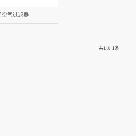
式空气过滤器
共
1
页
1
条