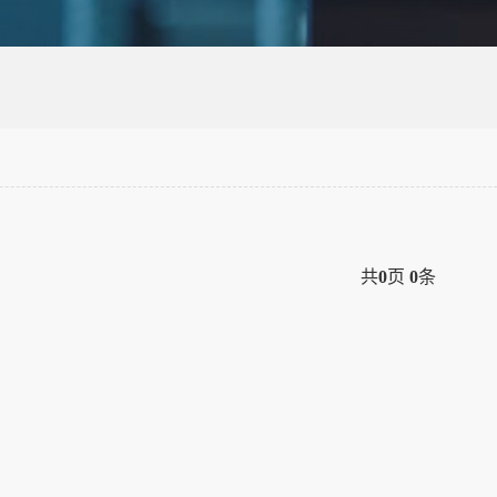
共
0
页
0
条